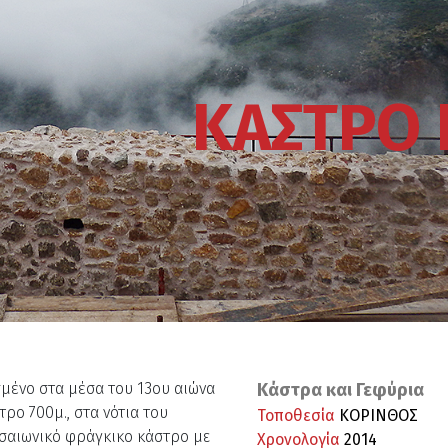
ΚΑΣΤΡΟ 
σμένο στα μέσα του 13ου αιώνα
Κάστρα και Γεφύρια
ρο 700μ., στα νότια του
Τοποθεσία
ΚΟΡΙΝΘΟΣ
εσαιωνικό φράγκικο κάστρο με
Χρονολογία
2014