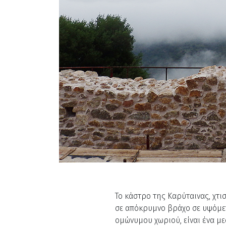
Το κάστρο της Καρύταινας, χτι
σε απόκρυμνο βράχο σε υψόμετ
ομώνυμου χωριού, είναι ένα μ