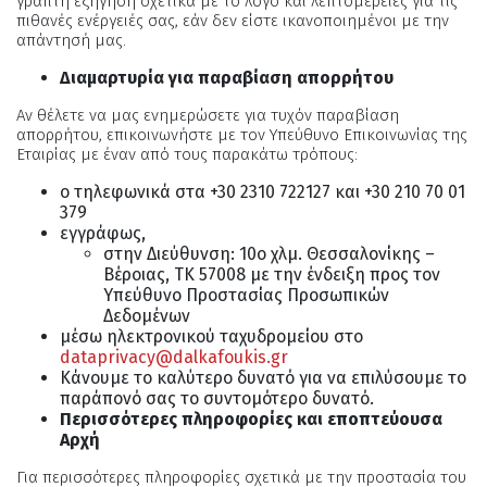
γραπτή εξήγηση σχετικά με το λόγο και λεπτομέρειες για τις
πιθανές ενέργειές σας, εάν δεν είστε ικανοποιημένοι με την
απάντησή μας.
Διαμαρτυρία για παραβίαση απορρήτου
Αν θέλετε να μας ενημερώσετε για τυχόν παραβίαση
απορρήτου, επικοινωνήστε με τον Υπεύθυνο Επικοινωνίας της
Εταιρίας με έναν από τους παρακάτω τρόπους:
o τηλεφωνικά στα +30 2310 722127 και +30 210 70 01
379
εγγράφως,
στην Διεύθυνση: 10ο χλμ. Θεσσαλονίκης –
Βέροιας, ΤΚ 57008 με την ένδειξη προς τον
Υπεύθυνο Προστασίας Προσωπικών
Δεδομένων
μέσω ηλεκτρονικού ταχυδρομείου στο
dataprivacy@dalkafoukis.gr
Κάνουμε το καλύτερο δυνατό για να επιλύσουμε το
παράπονό σας το συντομότερο δυνατό.
Περισσότερες πληροφορίες και εποπτεύουσα
Αρχή
Για περισσότερες πληροφορίες σχετικά με την προστασία του