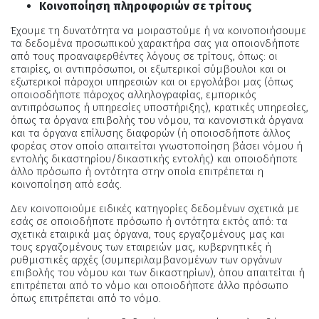
Κοινοποίηση πληροφοριών σε τρίτους
Έχουμε τη δυνατότητα να μοιραστούμε ή να κοινοποιήσουμε
τα δεδομένα προσωπικού χαρακτήρα σας για οποιονδήποτε
από τους προαναφερθέντες λόγους σε τρίτους, όπως: οι
εταιρίες, οι αντιπρόσωποι, οι εξωτερικοί σύμβουλοι και οι
εξωτερικοί πάροχοι υπηρεσιών και οι εργολάβοι μας (όπως
οποιοσδήποτε πάροχος αλληλογραφίας, εμπορικός
αντιπρόσωπος ή υπηρεσίες υποστήριξης), κρατικές υπηρεσίες,
όπως τα όργανα επιβολής του νόμου, τα κανονιστικά όργανα
και τα όργανα επίλυσης διαφορών (ή οποιοσδήποτε άλλος
φορέας στον οποίο απαιτείται γνωστοποίηση βάσει νόμου ή
εντολής δικαστηρίου/δικαστικής εντολής) και οποιοδήποτε
άλλο πρόσωπο ή οντότητα στην οποία επιτρέπεται η
κοινοποίηση από εσάς.
Δεν κοινοποιούμε ειδικές κατηγορίες δεδομένων σχετικά με
εσάς σε οποιοδήποτε πρόσωπο ή οντότητα εκτός από: τα
σχετικά εταιρικά μας όργανα, τους εργαζομένους μας και
τους εργαζομένους των εταιρειών μας, κυβερνητικές ή
ρυθμιστικές αρχές (συμπεριλαμβανομένων των οργάνων
επιβολής του νόμου και των δικαστηρίων), όπου απαιτείται ή
επιτρέπεται από το νόμο και οποιοδήποτε άλλο πρόσωπο
όπως επιτρέπεται από το νόμο.