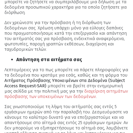
μπορείτε να ζητήσετε να συμπεριλάβουμε μια δήλωση με τα
δεδομένα προσωπικού χαρακτήρα για τα οποία ζητήσατε για
διόρθωση.
Δεν χρεώνεστε για την πρόσβαση ή τη διόρθωση των
δεδομένων σας. Χρέωση υπάρχει μόνο για εύλογες δαπάνες
που πραγματοποιήσαμε κατά την επεξεργασία και απάντηση
του αιτήματός σας για πρόσβαση, ενδεικτικά αναφερόμενα,
φωτοτυπίες, παροχή γραπτών εκθέσεων, διαχείριση και
ταχυδρομικών τελών.
Απάντηση στα αιτήματα σας
Λεπτομέρειες για το πως μπορείτε να πάρετε πληροφορίες για
τα δεδομένα που κρατάμε για εσάς, καθώς και τη φόρμα του
Αιτήματος Πρόσβασης Υποκειμένων στα Δεδομένα (Subject
Access Request-SAR)
μπορείτε να βρείτε στην ενημερωτική
μας σελίδα με την πολιτική μας για την
διαχείριση αιτημάτων
πρόσβασης των υποκειμένων των δεδομένων
.
Σας γνωστοποιούμε τη λήψη του αιτήματός σας εντός 5
εργάσιμων ημερών από την παραλαβή του. Δεσμευόμαστε να
κάνουμε το καλύτερο δυνατό για να επεξεργαστούμε και να
απαντήσουμε στο αίτημά σας εντός 25 εργάσιμων ημερών. Αν
δεν μπορούμε να εξυπηρετήσουμε το αίτημά σας, λαμβάνετε