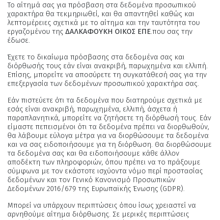
Το αίτημά σας για πρόσβαση στα δεδομένα προσωπικού
χαρακτήρα θα τεκμηριωθεί, και θα απαντηθεί καθώς και
λεπτομέρειες σχετικά με το αίτημα και την ταυτότητα του
εργαζομένου της
ΔΑΛΚΑΦΟΥΚΗ ΟΙΚΟΣ ΕΠΕ
.που σας την
έδωσε.
Έχετε το δικαίωμα πρόσβασης στα δεδομένα σας και
διόρθωσής τους εάν είναι ανακριβή, παρωχημένα και ελλιπή.
Επίσης, μπορείτε να αποσύρετε τη συγκατάθεσή σας για την
επεξεργασία των δεδομένων προσωπικού χαρακτήρα σας.
Εάν πιστεύετε ότι τα δεδομένα που διατηρούμε σχετικά με
εσάς είναι ανακριβή, παρωχημένα, ελλιπή, άσχετα ή
παραπλανητικά, μπορείτε να ζητήσετε τη διόρθωσή τους. Εάν
είμαστε πεπεισμένοι ότι τα δεδομένα πρέπει να διορθωθούν,
θα λάβουμε εύλογα μέτρα για να διορθώσουμε τα δεδομένα
και να σας ειδοποιήσουμε για τη διόρθωση. Θα διορθώσουμε
τα δεδομένα σας και θα ειδοποιήσουμε κάθε άλλον
αποδέκτη των πληροφοριών, όπου πρέπει να το πράξουμε
σύμφωνα με τον εκάστοτε ισχύοντα νόμο περί προστασίας
δεδομένων και τον Γενικό Κανονισμό Προσωπικών
Δεδομένων 2016/679 της Ευρωπαϊκής Ένωσης (GDPR).
Μπορεί να υπάρχουν περιπτώσεις όπου ίσως χρειαστεί να
αρνηθούμε αίτημα διόρθωσης. Σε μερικές περιπτώσεις