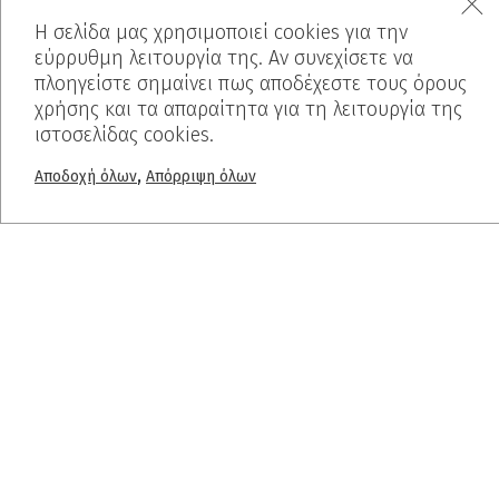
Η σελίδα μας χρησιμοποιεί cookies για την
+30 2310 722 127
εύρρυθμη λειτουργία της. Αν συνεχίσετε να
πλοηγείστε σημαίνει πως αποδέχεστε τους όρους
χρήσης και τα απαραίτητα για τη λειτουργία της
info@dalkafoukis.gr
ιστοσελίδας cookies.
,
Αποδοχή όλων
Απόρριψη όλων
10ο χλμ. Θεσσαλονίκης-Βέροιας,
57008 Θεσσαλονίκη, Ελλάδα
MENU