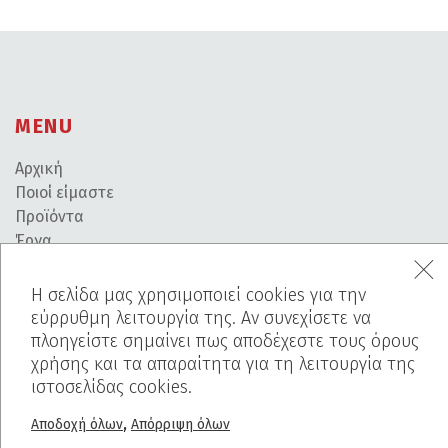
MENU
Αρχική
Ποιοί είμαστε
Προϊόντα
Έργα
Πριν-Μετά
Χρωματολόγιο
Η σελίδα μας χρησιμοποιεί cookies για την
Blog
εύρρυθμη λειτουργία της. Αν συνεχίσετε να
πλοηγείστε σημαίνει πως αποδέχεστε τους όρους
PROJECTS
χρήσης και τα απαραίτητα για τη λειτουργία της
ιστοσελίδας cookies.
Ελαφρόπετρα
Breath Inn
,
Αποδοχή όλων
Απόρριψη όλων
Mind The Map