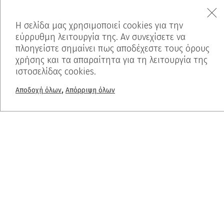
MENU
Η σελίδα μας χρησιμοποιεί cookies για την
Αρχική
εύρρυθμη λειτουργία της. Αν συνεχίσετε να
Ποιοί είμαστε
πλοηγείστε σημαίνει πως αποδέχεστε τους όρους
Προϊόντα
χρήσης και τα απαραίτητα για τη λειτουργία της
Έργα
ιστοσελίδας cookies.
Πριν-Μετά
Χρωματολόγιο
,
Αποδοχή όλων
Απόρριψη όλων
Blog
PROJECTS
Ελαφρόπετρα
Breath Inn
Mind The Map
Interior
ΕΠΙΚΟΙΝΩΝΙΑ
FAQ