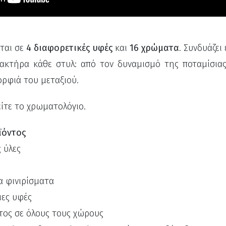
ται σε
4 διαφορετικές υφές
και
16 χρώματα
. Συνδυάζει
ρακτήρα κάθε στυλ: από τον δυναμισμό της ποταμίσια
ορφιά του μεταξιού.
είτε το χρωματολόγιο.
ϊόντος
 ύλες
τα φινιρίσματα
μες υφές
τος σε όλους τους χώρους