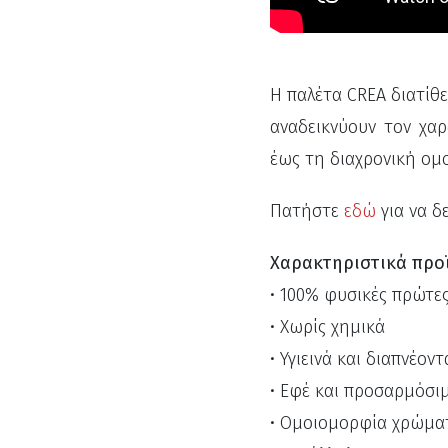
Η παλέτα CREA διατίθε
αναδεικνύουν τον χα
έως τη διαχρονική ομ
Πατήστε
εδώ
για να δ
Χαρακτηριστικά προ
• 100% φυσικές πρώτες
• Χωρίς χημικά
• Υγιεινά και διαπνέον
• Εφέ και προσαρμόσι
• Ομοιομορφία χρώμα