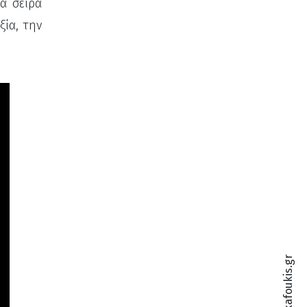
α σειρά
ξία, την
info@dalkafoukis.gr