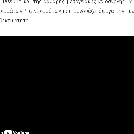
Tassullo και της καθαρής μεσογειακής γαιόσκονης. Μι
ρισμάτων / φινιρισμάτων που συνδυάζει άψογα την ευε
θεκτικότητα.