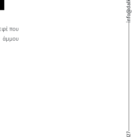
 εφέ που
ς άμμου