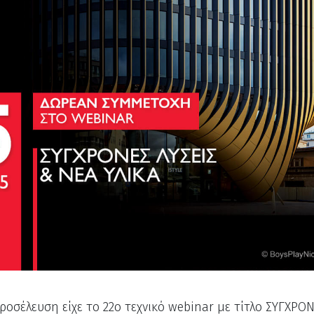
ροσέλευση είχε το 22ο τεχνικό webinar με τίτλο ΣΥΓΧΡΟ