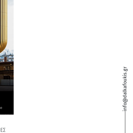
info@dalkafoukis.gr
ΝΕΣ