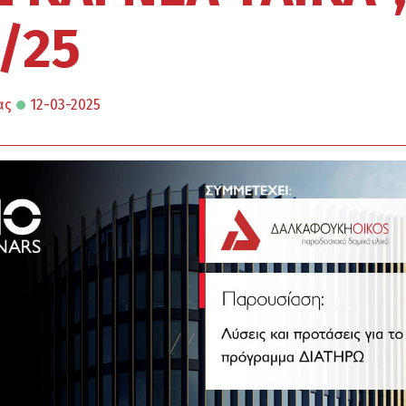
/25
ας
12-03-2025