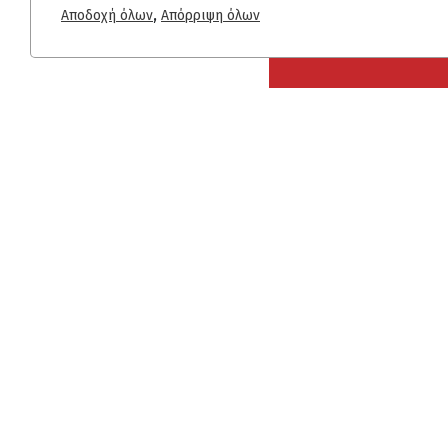
,
Αποδοχή όλων
Απόρριψη όλων
MENU
+30 2310 722 127