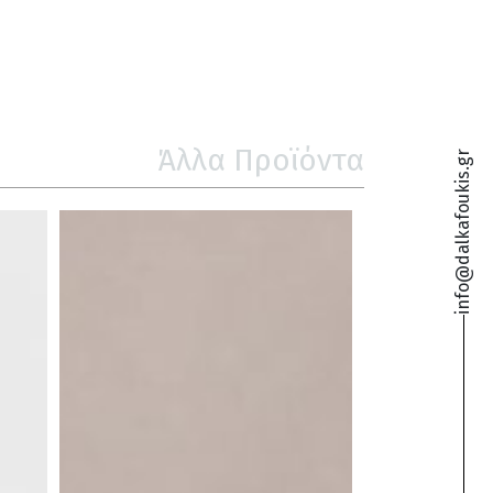
Άλλα Προϊόντα
info@dalkafoukis.gr