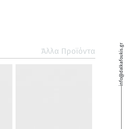
info@dalkafoukis.gr
Άλλα Προϊόντα