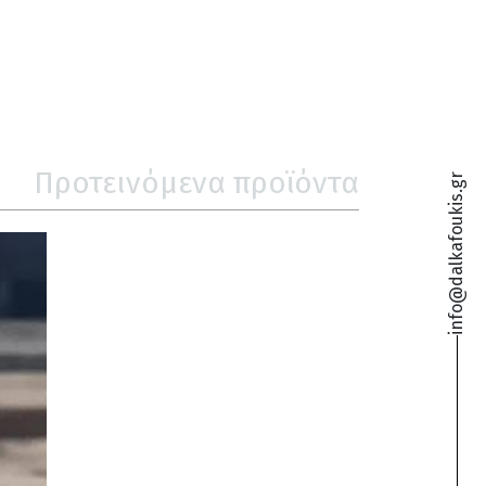
Προτεινόμενα προϊόντα
info@dalkafoukis.gr