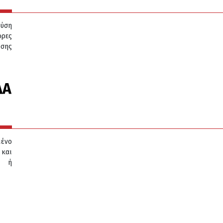
ύση
ορες
ωσης
ΔΑ
μένο
και
η ή