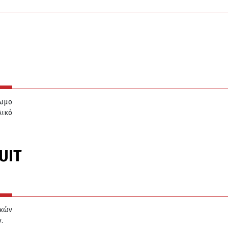
ρωμο
λικό
UIT
κών
.