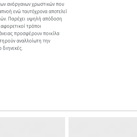
 των ανόργανων χρωστικών που
απνοή ενώ ταυτόχρονα αποτελεί
μών. Παρέχει υψηλή απόδοση
ιαφορετικοί τρόποι
φάνειας προσφέρουν ποικίλα
ατηρούν αναλλοίωτη την
 διηνεκές.