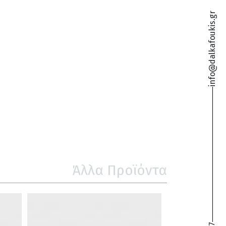
info@dalkafoukis.gr
Άλλα Προϊόντα