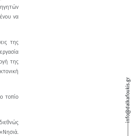
θηγητών
μένου να
εις της
νεργασία
ογή της
εκτονική
info@dalkafoukis.gr
το τοπίο
 διεθνώς
«Νησιά.