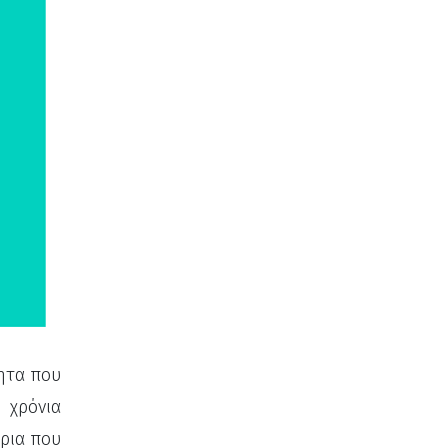
τητα που
ι χρόνια
ήρια που