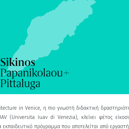
itecture in Venice, η πιο γνωστή διδακτική δραστηριό
AV (Universita Iuav di Venezia), κλείνει φέτος είκοσ
να εκπαιδευτικό πρόγραμμα που αποτελείται από εργαστ