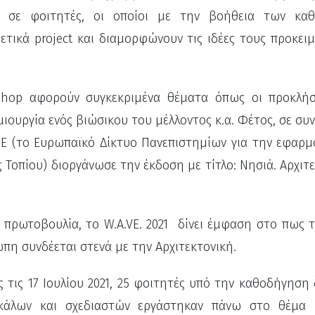
ς σε φοιτητές, οι οποίοι με την βοήθεια των κα
τικά project και διαμορφώνουν τις ιδέες τους προκει
shop αφορούν συγκεκριμένα θέματα όπως οι προκλήσ
ιουργία ενός βιώσικου του μέλλοντος κ.α. Φέτος, σε συ
PE (το Ευρωπαϊκό Δίκτυο Πανεπιστημίων για την εφαρμ
Τοπίου) διοργάνωσε την έκδοση με τίτλο: Νησιά. Αρχιτ
 πρωτοβουλία, το W.A.VE. 2021 δίνει έμφαση στο πως 
πη συνδέεται στενά με την Αρχιτεκτονική.
ς τις 17 Ιουλίου 2021, 25 φοιτητές υπό την καθοδήγηση
κάλων και σχεδιαστών εργάστηκαν πάνω στο θέμα 