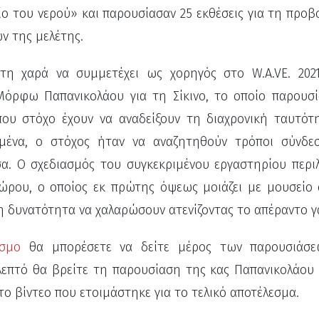
πίο του νερού» και παρουσίασαν 25 εκθέσεις για τη προ
ν της μελέτης.
 τη χαρά να συμμετέχει ως χορηγός στο W.A.VE. 202
Μόρφω Παπανικολάου για τη Σίκινο, το οποίο παρουσί
ου στόχο έχουν να αναδείξουν τη διαχρονική ταυτότ
ιμένα, ο στόχος ήταν να αναζητηθούν τρόποι σύνδε
σα. Ο σχεδιασμός του συγκεκριμένου εργαστηρίου περι
χώρου, ο οποίος εκ πρώτης όψεως μοιάζει με μουσείο 
η δυνατότητα να χαλαρώσουν ατενίζοντας το απέραντο γ
εσμο
θα μπορέσετε να δείτε μέρος των παρουσιάσ
επτό θα βρείτε τη παρουσίαση της κας Παπανικολάου 
το βίντεο που ετοιμάστηκε για το τελικό αποτέλεσμα.