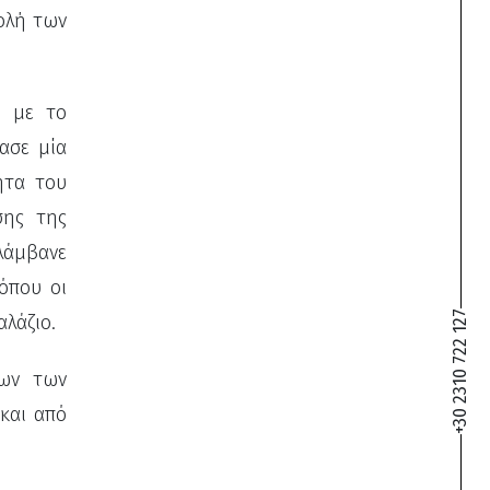
βολή των
1 με το
ασε μία
ητα του
σης της
λάμβανε
όπου οι
+30 2310 722 127
αλάζιο.
εων των
και από