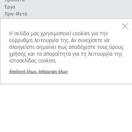
Έργα
Πριν-Μετά
Χρωματολόγιο
Blog
Η σελίδα μας χρησιμοποιεί cookies για την
εύρρυθμη λειτουργία της. Αν συνεχίσετε να
PROJECTS
πλοηγείστε σημαίνει πως αποδέχεστε τους όρους
Ελαφρόπετρα
χρήσης και τα απαραίτητα για τη λειτουργία της
ιστοσελίδας cookies.
Breath Inn
Mind The Map
,
Αποδοχή όλων
Απόρριψη όλων
Interior
ΕΠΙΚΟΙΝΩΝΙΑ
FAQ
Cookies Policy
Δήλωση Προστασίας Απορρήτου
Αιτήματα Πρόσβασης Υποκείμενων των Δεδομένων