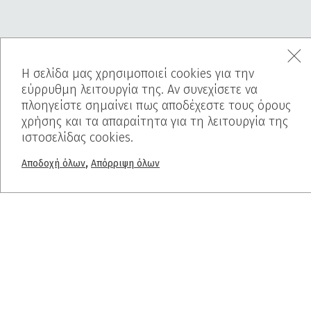
MENU
Η σελίδα μας χρησιμοποιεί cookies για την
Αρχική
εύρρυθμη λειτουργία της. Αν συνεχίσετε να
Ποιοί είμαστε
πλοηγείστε σημαίνει πως αποδέχεστε τους όρους
Προϊόντα
χρήσης και τα απαραίτητα για τη λειτουργία της
Έργα
ιστοσελίδας cookies.
Πριν-Μετά
,
Αποδοχή όλων
Απόρριψη όλων
Χρωματολόγιο
Blog
PROJECTS
Ελαφρόπετρα
Breath Inn
Mind The Map
Interior