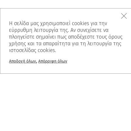
Η σελίδα μας χρησιμοποιεί cookies για την
εύρρυθμη λειτουργία της. Αν συνεχίσετε να
πλοηγείστε σημαίνει πως αποδέχεστε τους όρους
MENU
χρήσης και τα απαραίτητα για τη λειτουργία της
ιστοσελίδας cookies.
Αρχική
Ποιοί είμαστε
,
Αποδοχή όλων
Απόρριψη όλων
Προϊόντα
Έργα
Πριν-Μετά
Χρωματολόγιο
Blog
PROJECTS
Ελαφρόπετρα
Breath Inn