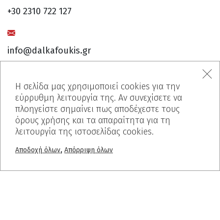
+30 2310 722 127
info@dalkafoukis.gr
Η σελίδα μας χρησιμοποιεί cookies για την
10ο χλμ. Θεσσαλονίκης-Βέροιας,
εύρρυθμη λειτουργία της. Αν συνεχίσετε να
57008 Θεσσαλονίκη, Ελλάδα
πλοηγείστε σημαίνει πως αποδέχεστε τους
όρους χρήσης και τα απαραίτητα για τη
λειτουργία της ιστοσελίδας cookies.
,
Αποδοχή όλων
Απόρριψη όλων
MENU