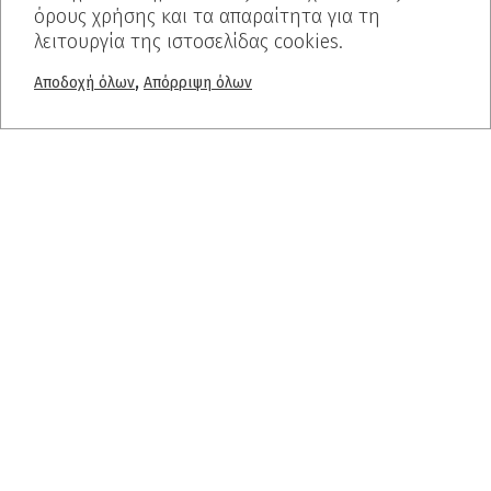
όρους χρήσης και τα απαραίτητα για τη
λειτουργία της ιστοσελίδας cookies.
Θέλετε να μάθετε περισσότερα;
,
Αποδοχή όλων
Απόρριψη όλων
Ελάτε σε επαφή μαζί μας
+30 2310 722 127
info@dalkafoukis.gr