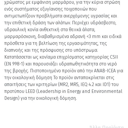
χρώματος με εμφάνιση μαρμάρου, για την κύρια στρώση
ενός συστήματος εξυγίανσης τοιχοποιιών που
αντιμετωπίζουν προβλήματα ανερχόμενης υγρασίας και
την επιθετική δράση των αλάτων. Περιέχει υδράσβεστο,
υδραυλική κονία ανθεκτική στα θειικά άλατα,
μαρμαρόσκονη, διαβαθμισμένα αδρανή <3 mm και ειδικά
πρόσθετα για τη βελτίωση της εργασιμότητας, της
διαπνοής και της πρόσφυσης στο υπόστρωμα.
Κατατάσσεται ως κονίαμα επιχρίσματος κατηγορίας CSIΙ
(EN 998-1) και παρουσιάζει υδραπωθητικότητα στο νερό
της βροχής. Πιστοποιημένο προϊόν από την ΑNAB-ICEA για
την οικολογική δόμηση Το προϊόν ανταποκρίνεται στις
απαιτήσεις των κριτηρίων (MR2, MR5, IEQ 4.2 και ID1) του
προτύπου LEED (Leadership in Energy and Environmental
Design) για την οικολογική δόμηση.
Άλλα Προϊόντα