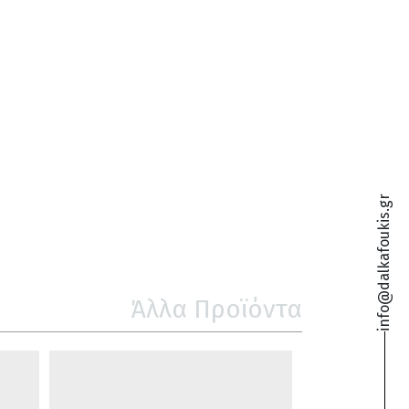
info@dalkafoukis.gr
Άλλα Προϊόντα