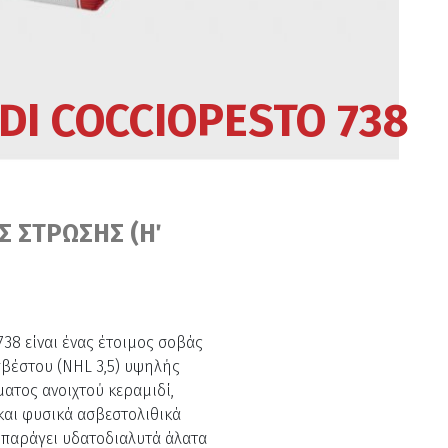
DI COCCIOPESTO 738
Σ ΣΤΡΩΣΗΣ (Η΄
38 είναι ένας έτοιμος σοβάς
βέστου (NHL 3,5) υψηλής
ματος ανοιχτού κεραμιδί,
και φυσικά ασβεστολιθικά
 παράγει υδατοδιαλυτά άλατα