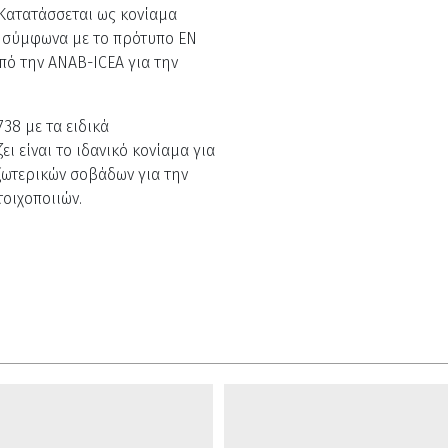
. Κατατάσσεται ως κονίαμα
I σύμφωνα με το πρότυπο EN
πό την ΑNAB-ICEA για την
38 με τα ειδικά
ι είναι το ιδανικό κονίαμα για
ξωτερικών σοβάδων για την
οιχοποιιών.