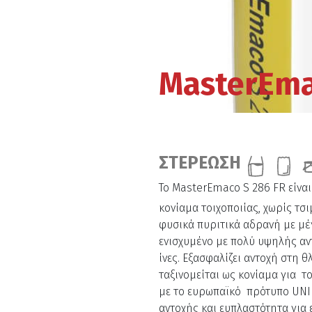
MasterEma
ΣΤΕΡΕΩΣΗ
Το MasterEmaco S 286 FR είνα
κονίαμα τοιχοποιίας, χωρίς τσ
φυσικά πυριτικά αδρανή
με μέ
ενισχυμένο με
πολύ υψηλής αν
ίνες.
Εξασφαλίζει αντοχή στη θ
ταξινομείται ως κονίαμα για 
με το ευρωπαϊκό πρότυπο UNI
αντοχής και ευπλαστότητα για