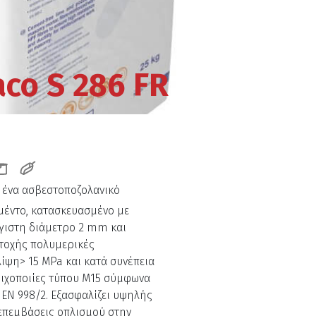
co S 286 FR
ι ένα ασβεστοποζολανικό
ιμέντο, κατασκευασμένο με
γιστη διάμετρο 2 mm και
τοχής πολυμερικές
λίψη> 15 MPa κ
αι κατά συνέπεια
τοιχοποιίες τύπου M15 σύμφωνα
 EN 998/2.
Εξασφαλίζει υψηλής
 επεμβάσεις οπλισμού στην