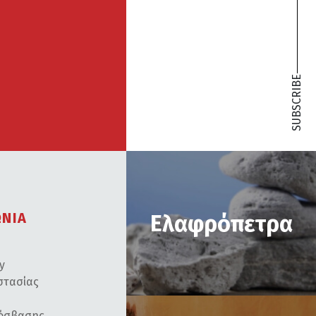
SUBSCRIBE
ΩΝΙΑ
Ελαφρόπετρα
cy
στασίας
ρόσβασης