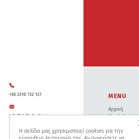
+30 2310 722 127
MENU
Αρχική
info@dalkafoukis.gr
Ποιοί είμαστ
Προϊόντα
Η σελίδα μας χρησιμοποιεί cookies για την
Έργα
10ο χλμ. Θεσσαλονίκης-Βέροιας,
εύρρυθμη λειτουργία της. Αν συνεχίσετε να
Πριν-Μετά