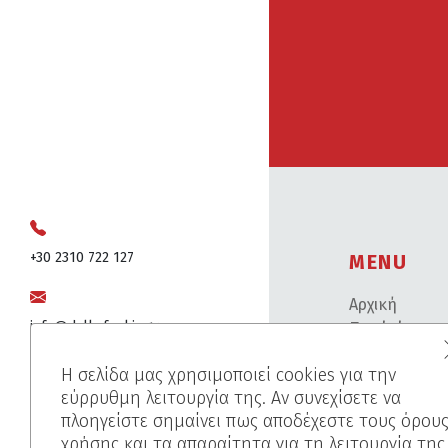
+30 2310 722 127
MENU
Αρχική
info@dalkafoukis.gr
Ποιοί είμαστ
Προϊόντα
Η σελίδα μας χρησιμοποιεί cookies για την
Έργα
10ο χλμ. Θεσσαλονίκης-Βέροιας,
εύρρυθμη λειτουργία της. Αν συνεχίσετε να
Πριν-Μετά
57008 Θεσσαλονίκη, Ελλάδα
πλοηγείστε σημαίνει πως αποδέχεστε τους όρου
Χρωματολόγι
χρήσης και τα απαραίτητα για τη λειτουργία της