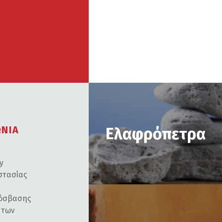
ΩΝΙΑ
Ελαφρόπετρα
cy
στασίας
ρόσβασης
 των