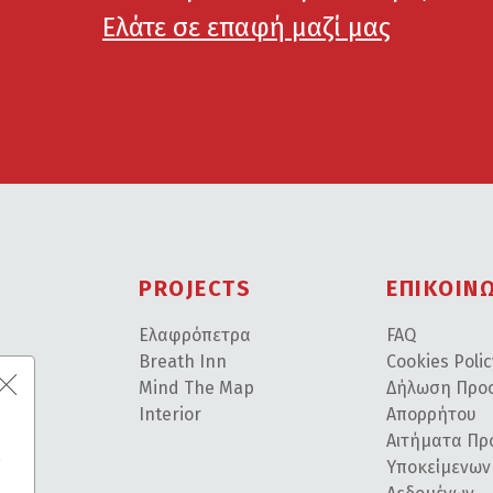
Ελάτε σε επαφή μαζί μας
PROJECTS
ΕΠΙΚΟΙΝ
Ελαφρόπετρα
FAQ
ε
Breath Inn
Cookies Poli
Mind The Map
Δήλωση Προ
Interior
Απορρήτου
Αιτήματα Π
ς
ο
Υποκείμενων