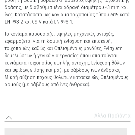
βάση τη φυσική υδραυλική άσβεστο, υψηλής ποζολανικής
δράσης, με διαβαθμισμένα αδρανή διαμέτρου <3 mm και
ίνες. Κατατάσσεται ως κονίαμα τοιχοποιίας τύπου M15 κατά
EN 998-2 και CSIV κατά EN 998-1.
Το κονίαμα παρουσιάζει υψηλές μηχανικές αντοχές,
εφαρμόζεται για τη δομική ενίσχυση και επισκευή,
τοιχοποιιών, καθώς και Οπλισμένους μανδύες, Ενίσχυση
θεμελιώσεων ή γενικά για εργασίες όπου απαιτούνται
κονιάματα τοιχοποιίας υψηλής αντοχής, Ενίσχυση θόλων
και αψίδων, επίσης και μαζί με ράβδους ινών άνθρακα,
Μικρή αύξηση πάχους θολωτών κατασκευών, Οπλισμένους
αρμούς (με ράβδους από ίνες άνθρακα).
Άλλα Προϊόντα