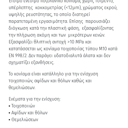
Έτοιμο ενέσιμο ποζολανικό κονίαμα, χωρίς τσιμέντο,
υπέρλεπτης κοκκομετρίας (<12μm), χρώματος εκρού,
υψηλής ρευστότητας, το οποίο διατηρεί
παρατεταμένη εργασιμότητα. Επίσης παρουσιάζει
διόγκωση κατά την πλαστική φάση, εξασφαλίζοντας
την πλήρωση ακόμη και των μικρότερων κενών.
Εξασφαλίζει θλιπτική αντοχή >10 MPa και
κατατάσσεται ως κονίαμα τοιχοποιίας τύπου M10 κατά
EN 998/2. Δεν παράγει υδατοδιαλυτά άλατα και δεν
σχηματίζει εξανθήσεις.
Το κονίαμα είναι κατάλληλο για την ενίσχυση
τοιχοποιιών, αψίδων και θόλων καθώς και
θεμελιώσεων.
Ενέματα για την ενίσχυση:
▪ Τοιχοποιιών
▪ Αψίδων και θόλων
▪ Θεμελιώσεων