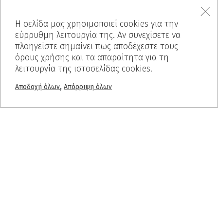
Ελαφρόπετρα
Breath Inn
Η σελίδα μας χρησιμοποιεί cookies για την
εύρρυθμη λειτουργία της. Αν συνεχίσετε να
Mind The Map
πλοηγείστε σημαίνει πως αποδέχεστε τους
Interior
όρους χρήσης και τα απαραίτητα για τη
ΕΠΙΚΟΙΝΩΝΙΑ
λειτουργία της ιστοσελίδας cookies.
,
Αποδοχή όλων
Απόρριψη όλων
FAQ
Cookies Policy
Δήλωση Προστασίας Απορρήτου
Αιτήματα Πρόσβασης Υποκείμενων των Δεδομένων
SUBSCRIBE
© 2019 Dalkafoukis - Crafted by
BLIND studio