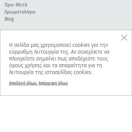
Πριν-Μετά
Χρωματολόγιο
Blog
PROJECTS
Ελαφρόπετρα
Η σελίδα μας χρησιμοποιεί cookies για την
εύρρυθμη λειτουργία της. Αν συνεχίσετε να
Breath Inn
πλοηγείστε σημαίνει πως αποδέχεστε τους
Mind The Map
όρους χρήσης και τα απαραίτητα για τη
Interior
λειτουργία της ιστοσελίδας cookies.
ΕΠΙΚΟΙΝΩΝΙΑ
,
Αποδοχή όλων
Απόρριψη όλων
FAQ
Cookies Policy
Δήλωση Προστασίας Απορρήτου
Αιτήματα Πρόσβασης Υποκείμενων των Δεδομένων
SUBSCRIBE