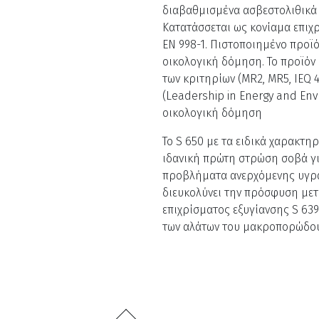
διαβαθμισμένα ασβεστολιθικά
Κατατάσσεται ως κονίαμα επιχ
EN 998-1. Πιστοποιημένο προϊό
οικολογική δόμηση. Το προϊόν 
των κριτηρίων (MR2, MR5, IEQ 4
(Leadership in Energy and Env
οικολογική δόμηση
Το S 650 με τα ειδικά χαρακτηρ
ιδανική πρώτη στρώση σοβά για
προβλήματα ανερχόμενης υγρασ
διευκολύνει την πρόσφυση μετα
επιχρίσματος εξυγίανσης S 63
των αλάτων του μακροπορώδους