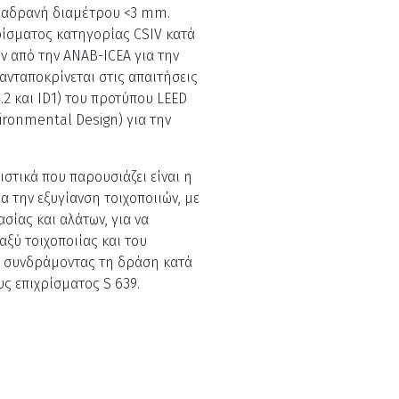
 αδρανή διαμέτρου <3 mm.
ρίσματος κατηγορίας CSIV κατά
ν από την ΑNAB-ICEA για την
ανταποκρίνεται στις απαιτήσεις
.2 και ID1) του προτύπου LEED
ironmental Design) για την
ιστικά που παρουσιάζει είναι η
 την εξυγίανση τοιχοποιιών, με
ίας και αλάτων, για να
ξύ τοιχοποιίας και του
9 συνδράμοντας τη δράση κατά
 επιχρίσματος S 639.